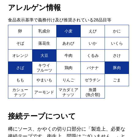
アレルゲン情報
食品表示基準で義務付け及び推奨されている28品目等
卵
乳成分
小麦
えび
かに
そば
落花生
あわび
いか
いくら
オレンジ
大豆
牛肉
くるみ
さけ
キウイ
さば
鶏肉
バナナ
豚肉
フルーツ
もも
やまいも
りんご
ゼラチン
ごま
カシュー
マカダミア
魚醤
アーモンド
ナッツ
ナッツ
(魚介類)
接続テープについて
稀にソース、かやくの切り口部分に「製造上、必要な
接続テープです。衛生上、問題はございません。」と