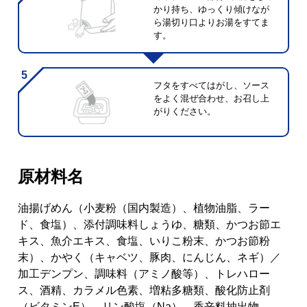
かり持ち、ゆっくり傾けなが
ら湯切り口よりお湯をすてま
す。
フタをすべてはがし、ソース
をよく混ぜ合わせ、お召し上
がりください。
原材料名
油揚げめん（小麦粉（国内製造）、植物油脂、ラー
ド、食塩）、添付調味料しょうゆ、糖類、かつお節エ
キス、魚介エキス、食塩、いりこ粉末、かつお節粉
末）、かやく（キャベツ、豚肉、にんじん、ネギ）／
加工デンプン、調味料（アミノ酸等）、トレハロー
ス、酒精、カラメル色素、増粘多糖類、酸化防止剤
（ビタミンE）、リン酸塩（Na）、香辛料抽出物、