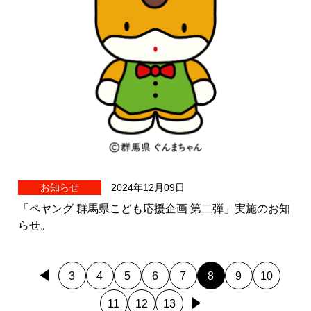
お知らせ
2024年12月09日
「ペヤング 群馬県こども応援企画 第二弾」実施のお知
らせ。
3
4
5
6
7
8
9
10
11
12
13